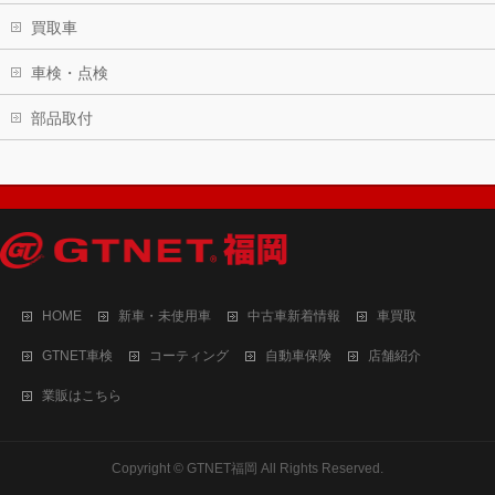
買取車
車検・点検
部品取付
HOME
新車・未使用車
中古車新着情報
車買取
GTNET車検
コーティング
自動車保険
店舗紹介
業販はこちら
Copyright ©
GTNET福岡
All Rights Reserved.