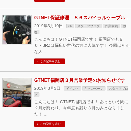
GTNET保証修理 ８６スパイラルケーブル交換しました！
2019年3月10日
86
スタッフブログ
作業実績
修
理
こんにちは！GTNET福岡店です！ 福岡店でも８
６・BRZは幅広い世代の方に人気です！ 今回はそん
な人 …
この記事を読む
GTNET福岡店３月営業予定のお知らせです
2019年3月3日
イベント
キャンペーン
スタッフブロ
グ
こんにちは！ GTNET福岡店です！ あっという間に
２月が終わり、今年度も残り３月のみとなりまし
た！ …
この記事を読む