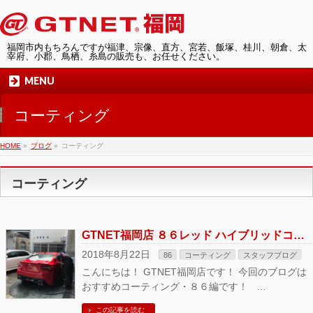
福岡市内もちろんですが福津、宗像、直方、宮若、飯塚、桂川、朝倉、太
宰府、小郡、鳥栖、糸島の販売も、お任せください。
MENU
コーティング
HOME
»
ブログ
»
コーティング
コーティング
GTNET福岡店 ８６レッド ハイブリッドコーティング
2018年8月22日
86
コーティング
スタッフブログ
こんにちは！ GTNET福岡店です！ 今回のブログは
おすすめコーティング・８６編です！ …
この記事を読む