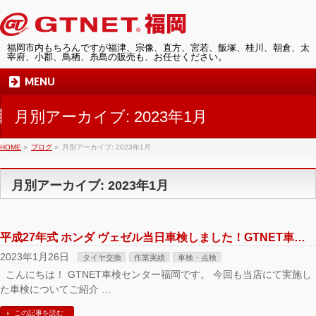
福岡市内もちろんですが福津、宗像、直方、宮若、飯塚、桂川、朝倉、太
宰府、小郡、鳥栖、糸島の販売も、お任せください。
MENU
月別アーカイブ: 2023年1月
HOME
»
ブログ
»
月別アーカイブ: 2023年1月
月別アーカイブ: 2023年1月
平成27年式 ホンダ ヴェゼル当日車検しました！GTNET車検センター福岡にて
2023年1月26日
タイヤ交換
作業実績
車検・点検
こんにちは！ GTNET車検センター福岡です。 今回も当店にて実施し
た車検についてご紹介 …
この記事を読む