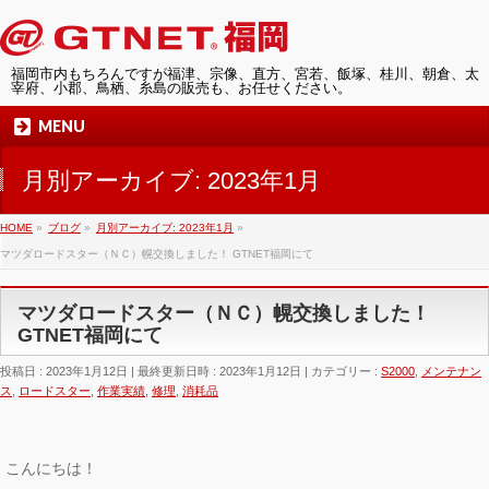
福岡市内もちろんですが福津、宗像、直方、宮若、飯塚、桂川、朝倉、太
宰府、小郡、鳥栖、糸島の販売も、お任せください。
MENU
月別アーカイブ: 2023年1月
HOME
»
ブログ
»
月別アーカイブ: 2023年1月
»
マツダロードスター（ＮＣ）幌交換しました！ GTNET福岡にて
マツダロードスター（ＮＣ）幌交換しました！
GTNET福岡にて
投稿日 : 2023年1月12日
最終更新日時 : 2023年1月12日
カテゴリー :
S2000
,
メンテナン
ス
,
ロードスター
,
作業実績
,
修理
,
消耗品
こんにちは！